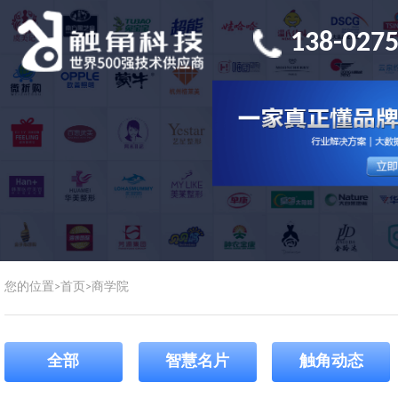
138-0275
您的位置>
首页
>
商学院
全部
智慧名片
触角动态