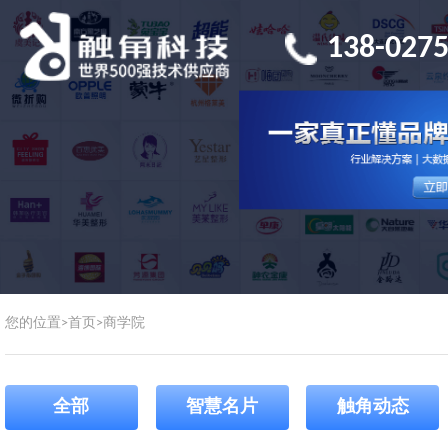
138-0275
您的位置>
首页
>
商学院
全部
智慧名片
触角动态