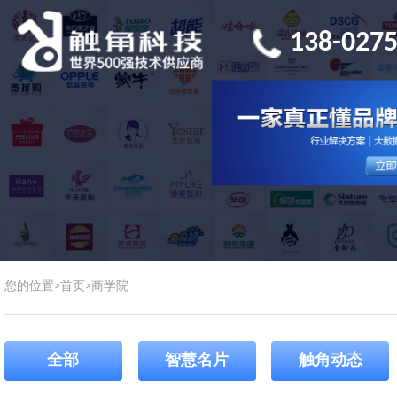
138-0275
您的位置>
首页
>
商学院
全部
智慧名片
触角动态