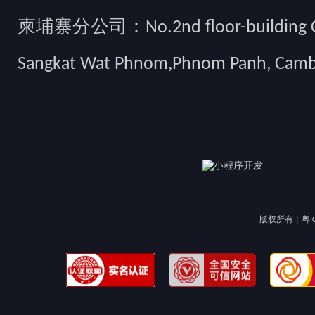
柬埔寨分公司：No.2nd floor-building Camb
Sangkat Wat Phnom,Phnom Panh, Cam
版权所有 |
粤I