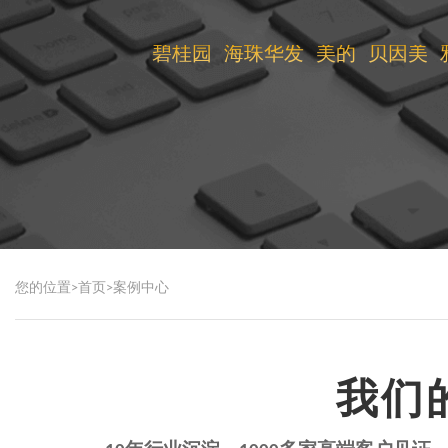
碧桂园
海珠华发
美的
贝因美
您的位置>
首页
>
案例中心
我们