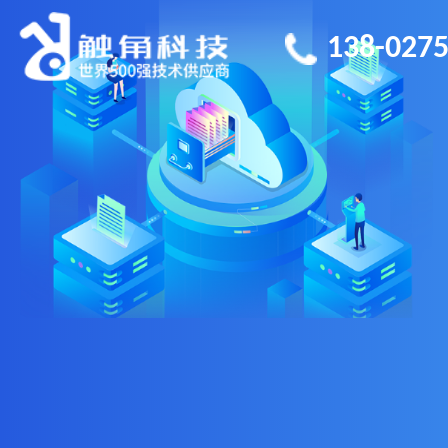
138-0275