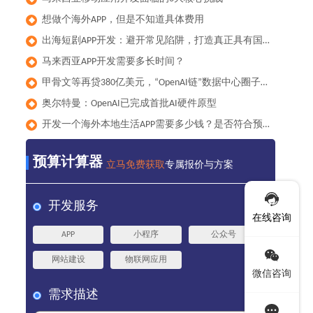
想做个海外APP，但是不知道具体费用
◆
出海短剧APP开发：避开常见陷阱，打造真正具有国际竞争力的产品
◆
马来西亚APP开发需要多长时间？
◆
甲骨文等再贷380亿美元，“OpenAI链”数据中心圈子累计负债已达1000亿美元
◆
奥尔特曼：OpenAI已完成首批AI硬件原型
◆
开发一个海外本地生活APP需要多少钱？是否符合预算？
◆
预算计算器
立马免费获取
专属报价与方案
开发服务
在线咨询
APP
小程序
公众号
网站建设
物联网应用
微信咨询
需求描述