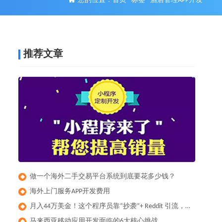
您的位置：
首页
-
标签
-
酒店管理APP开发
推荐文章
做一个海外二手交易平台系统到底要花多少钱？
◆
​海外上门服务APP开发费用
◆
月入44万美金！这个程序员靠“抄袭”+ Reddit 引流，做出了全球爆款健身App
◆
马来西亚移动应用开发面临的6大核心挑战
◆