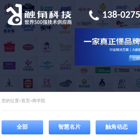
138-0275
您的位置>
首页
>
商学院
全部
智慧名片
触角动态