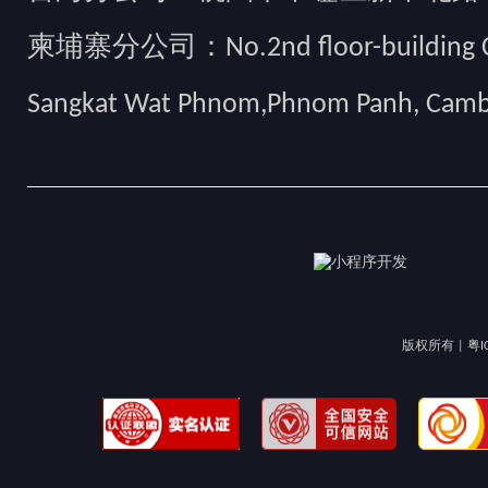
柬埔寨分公司：No.2nd floor-building Camb
Sangkat Wat Phnom,Phnom Panh, Cam
版权所有 |
粤I