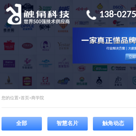
138-0275
您的位置>
首页
>
商学院
全部
智慧名片
触角动态